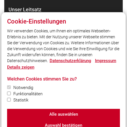
Unser Leitsatz
24 Stunden am Tag,
Cookie-Einstellungen
7 Tage die Woche,
365 Tage im Jahr,
Wir verwenden Cookies, um Ihnen ein optimales Webseiten-
Erlebnis zu bieten. Mit der Nutzung unserer Webseite stimmen
für Sie Einsatzbereit.
Sie der Verwendung von Cookies zu. Weitere Informationen über
die Verwendung von Cookies und wie Sie Ihre Einwilligung für die
Zukunft widerrufen können, finden Sie in unseren
Social Media
Datenschutzerklärung
Impressum
Datenschutzhinweisen.
Details zeigen
Auch unterwegs immer auf dem Laufenden bleiben?
Bleiben Sie mit uns in Kontakt und vernetzen Sie sich
Welchen Cookies stimmen Sie zu?
mit uns!
Notwendig
Funktionalitäten
Statistik
© 2026 Freiwillige Feuerwehr Bad Griesbach i. Rottal
Alle auswählen
e.V.
Auswahl bestätigen
Impressum
|
Datenschutz
|
Cookie-Einstellungen