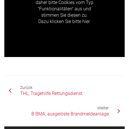
daher bitte Cookies vom Typ
"Funktionalitäten" aus und
stimmen Sie diesen zu.
Dazu klicken Sie bitte hier.
Zurück
THL, Tragehilfe Rettungsdienst
Weiter
B BMA, ausgelöste Brandmeldeanlage