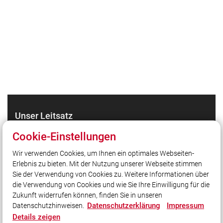
Unser Leitsatz
24 Stunden am Tag,
Cookie-Einstellungen
7 Tage die Woche,
365 Tage im Jahr,
Wir verwenden Cookies, um Ihnen ein optimales Webseiten-
Erlebnis zu bieten. Mit der Nutzung unserer Webseite stimmen
für Sie Einsatzbereit.
Sie der Verwendung von Cookies zu. Weitere Informationen über
die Verwendung von Cookies und wie Sie Ihre Einwilligung für die
Zukunft widerrufen können, finden Sie in unseren
Social Media
Datenschutzerklärung
Impressum
Datenschutzhinweisen.
Details zeigen
Auch unterwegs immer auf dem Laufenden bleiben?