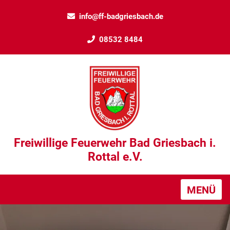
info@ff-badgriesbach.de
08532 8484
Freiwillige Feuerwehr Bad Griesbach i.
Rottal e.V.
MENÜ