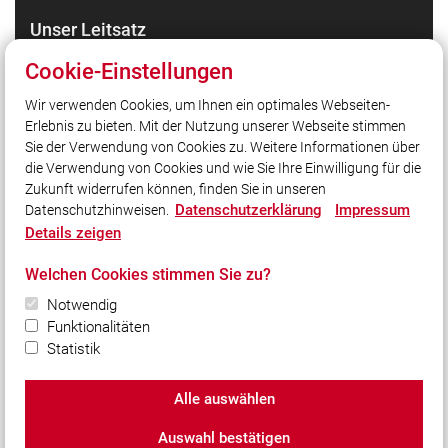
Unser Leitsatz
24 Stunden am Tag,
Cookie-Einstellungen
7 Tage die Woche,
365 Tage im Jahr,
Wir verwenden Cookies, um Ihnen ein optimales Webseiten-
Erlebnis zu bieten. Mit der Nutzung unserer Webseite stimmen
für Sie Einsatzbereit.
Sie der Verwendung von Cookies zu. Weitere Informationen über
die Verwendung von Cookies und wie Sie Ihre Einwilligung für die
Zukunft widerrufen können, finden Sie in unseren
Social Media
Datenschutzerklärung
Impressum
Datenschutzhinweisen.
Details zeigen
Auch unterwegs immer auf dem Laufenden bleiben?
Bleiben Sie mit uns in Kontakt und vernetzen Sie sich
Welchen Cookies stimmen Sie zu?
mit uns!
Notwendig
Funktionalitäten
Statistik
© 2026 Freiwillige Feuerwehr Bad Griesbach i. Rottal
Alle auswählen
e.V.
Auswahl bestätigen
Impressum
|
Datenschutz
|
Cookie-Einstellungen